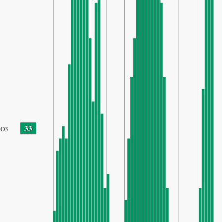
33
O3