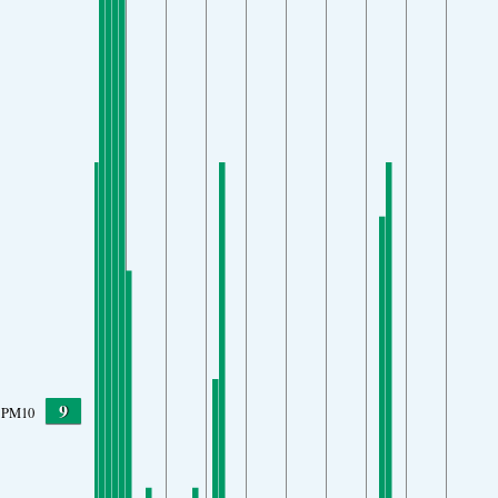
9
PM10