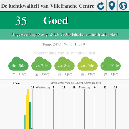
De luchtkwaliteit van Villefranche Centre
35
Goed
Bijgewerkt op 6 aug. 2026 23:00
-Primaire verontreinigende stof:
o3
24
1
Temp:
°C
- Wind:
m/s 0 -
Voorspelling van de luchtkwaliteit
do. 6de
vr. 7de
za. 8ste
zo. 9de
ma. 10de
17
~
31°C
16
~
32°C
15
~
34°C
19
~
37°C
17
~
35°C
Cur
Gegevens van de afgelopen 48 uur