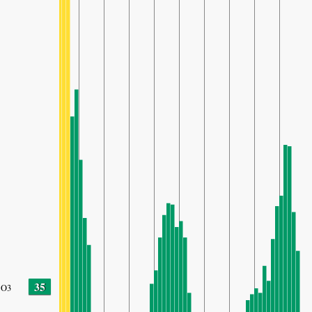
35
O3