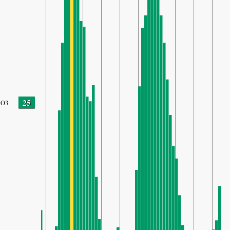
25
O3