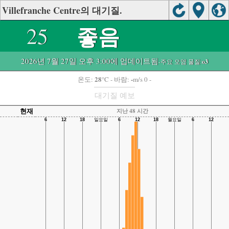
Villefranche Centre의 대기질.
좋음
25
2026년 7월 27일 오후 3:00에 업데이트됨
-주요 오염 물질:
o3
28
-
온도:
°C
- 바람:
m/s 0 -
대기질 예보
현재
지난 48 시간