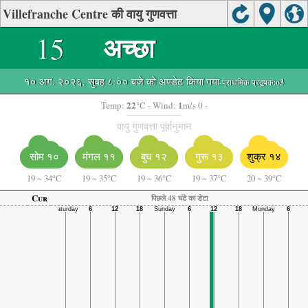
Villefranche Centre की वायु गुणवत्ता
15
अच्छा
१० अग. २०२६, सुबह ८:०० बजे को अपडेट किया गया
-प्राथमिक प्रदूषक:
o3
22
1
Temp:
°C
- Wind:
m/s 0 -
वायु गुणवत्ता पूर्वानुमान
सोम १०
मंगल ११
बुध १२
गुरू १३
शुक्र १४
19
~
34°C
19
~
35°C
19
~
36°C
19
~
37°C
20
~
39°C
Cur
पिछले 48 घंटे का डेटा