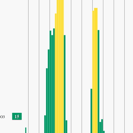
15
O3