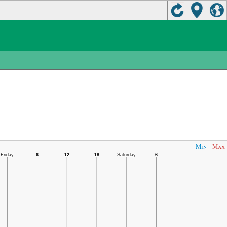
Min
Max