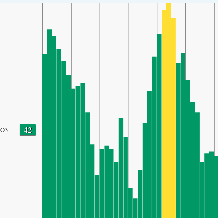
42
O3