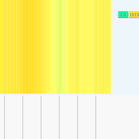
1005
1018