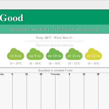
Good
Абноўлена 8 жнів 2026 г., 11:00
-Першасны забруджвальнік:
o3
26
0
Temp:
°C
- Wind:
m/s 0 -
Прагноз якасці паветра
сб 8-га
нд 9-га
пн 10-га
ат 11-га
ср 12-га
15
~
35°C
18
~
38°C
18
~
34°C
18
~
32°C
18
~
34°C
Дадзеныя за апошнія 5 дзён