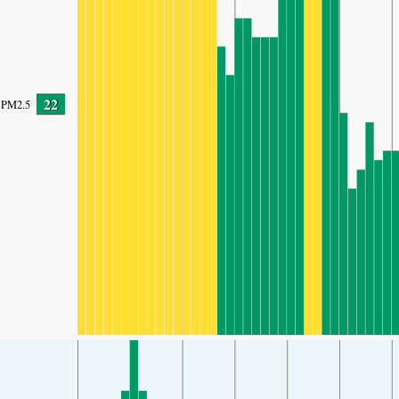
22
PM2.5