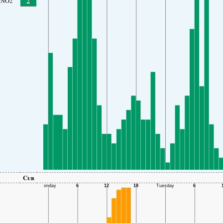
2
NO2
Cur