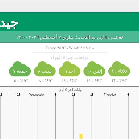
جيد
تم التحديث بتاريخ ٧ أغسطس ٢٠٢٦ ٢٢:٠٠
o3
-الملوث الأولي:
26
3
Temp:
°C
- Wind:
m/s 0 -
توقعات جودة الهواء
أحد ٩
ثلاثاء ١١
إثنين ١٠
سبت ٨
جمعة ٧
16
~
31°C
16
~
35°C
18
~
37°C
18
~
35°C
17
~
32°C
بيانات آخر 5 أيام