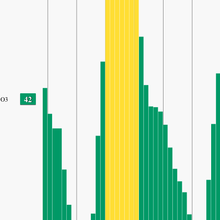
42
O3