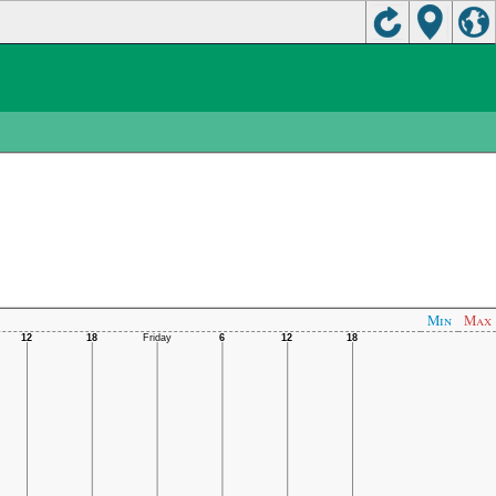
Min
Max