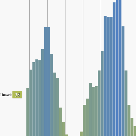
38
Humidity