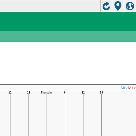
Min
Max