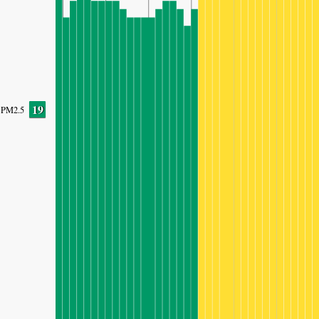
19
PM2.5