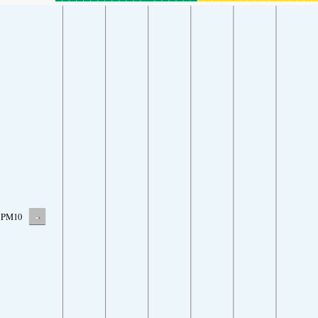
-
PM10