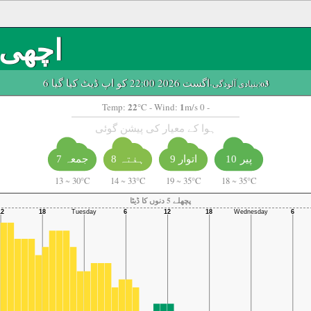
اچھی
6 اگست 2026 22:00 کو اپ ڈیٹ کیا گیا
o3
-بنیادی آلودگی:
22
1
Temp:
°C
- Wind:
m/s 0 -
ہوا کے معیار کی پیشن گوئی
پیر 10
اتوار 9
ہفتہ 8
جمعہ 7
13
~
30°C
14
~
33°C
19
~
35°C
18
~
35°C
پچھلے 5 دنوں کا ڈیٹا