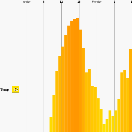
22
Temp