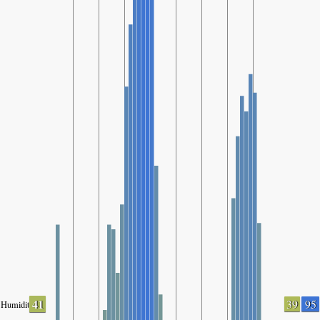
41
39
95
Humidity