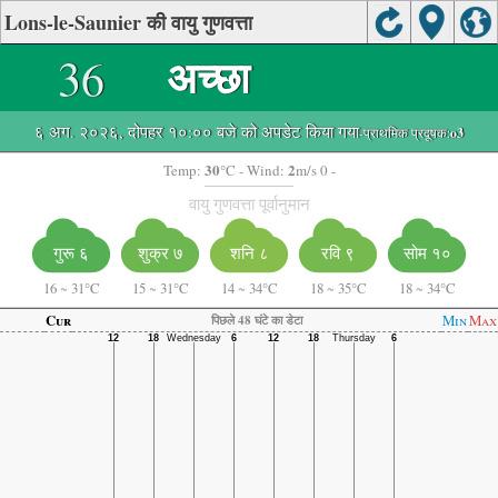
Lons-le-Saunier की वायु गुणवत्ता
36
अच्छा
६ अग. २०२६, दोपहर १०:०० बजे को अपडेट किया गया
-प्राथमिक प्रदूषक:
o3
30
2
Temp:
°C
- Wind:
m/s 0 -
वायु गुणवत्ता पूर्वानुमान
शनि ८
रवि ९
सोम १०
गुरू ६
शुक्र ७
16
~
31°C
15
~
31°C
14
~
34°C
18
~
35°C
18
~
34°C
Cur
Min
Max
पिछले 48 घंटे का डेटा