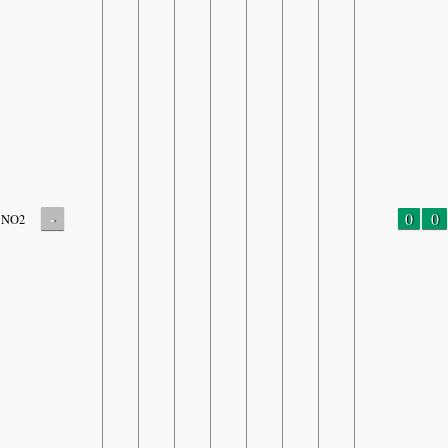
-
0
0
NO2