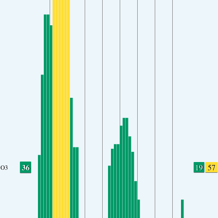
36
19
57
O3