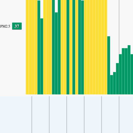
37
PM2.5