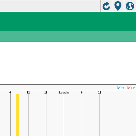
Min
Max