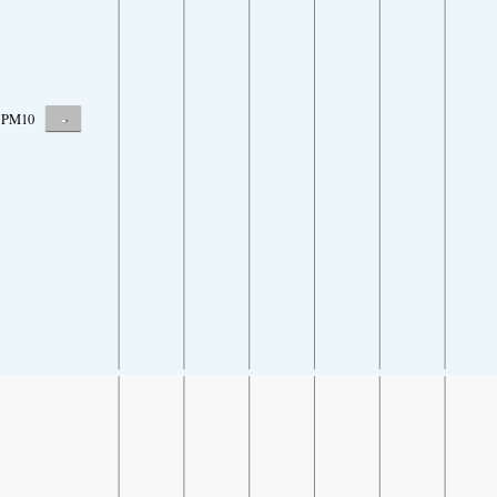
-
PM10