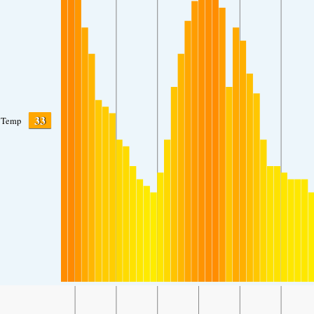
33
Temp