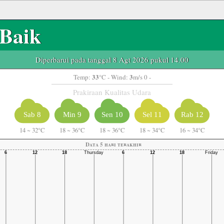
Baik
Diperbarui pada tanggal 8 Agt 2026 pukul 14.00
33
3
Temp:
°C
- Wind:
m/s 0 -
Prakiraan Kualitas Udara
Sab 8
Min 9
Sen 10
Sel 11
Rab 12
14
~
32°C
18
~
36°C
18
~
36°C
18
~
34°C
16
~
34°C
Data 5 hari terakhir