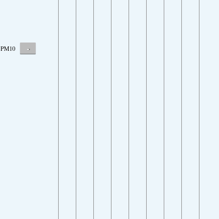
-
PM10