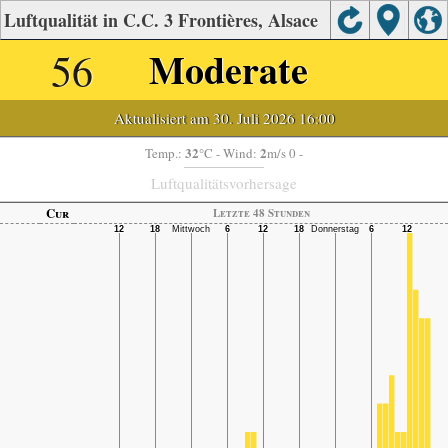
Luftqualität in C.C. 3 Frontières, Alsace
56
Moderate
Aktualisiert am 30. Juli 2026 16:00
32
2
Temp.:
°C
- Wind:
m/s 0 -
Luftqualitätsvorhersage
Cur
Letzte 48 Stunden