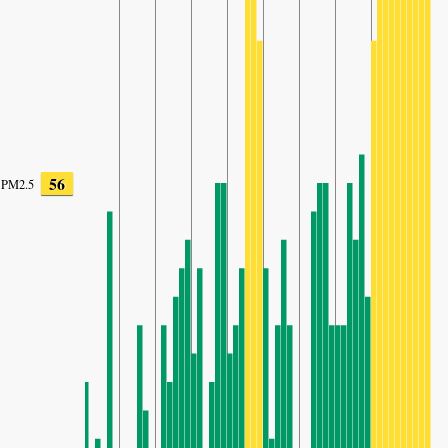
56
PM2.5