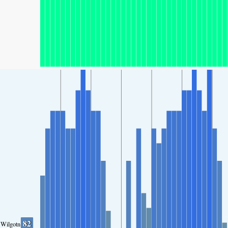
82
Wilgotność