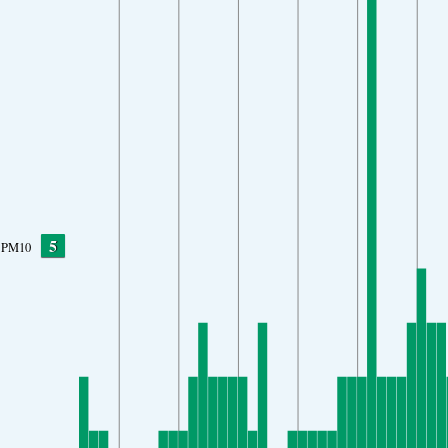
5
PM10