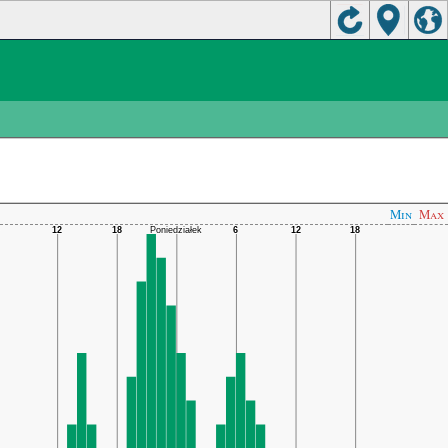
Min
Max