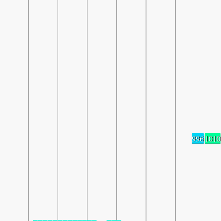
996
1010