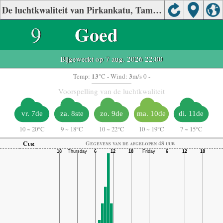
De luchtkwaliteit van Pirkankatu, Tampere
9
Goed
Bijgewerkt op 7 aug. 2026 22:00
13
3
Temp:
°C
- Wind:
m/s 0 -
Voorspelling van de luchtkwaliteit
vr. 7de
za. 8ste
zo. 9de
ma. 10de
di. 11de
10
~
20°C
9
~
18°C
10
~
22°C
10
~
19°C
7
~
15°C
Cur
Gegevens van de afgelopen 48 uur