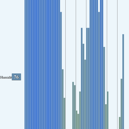
76
Humidity