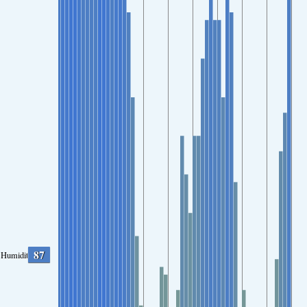
87
Humidity