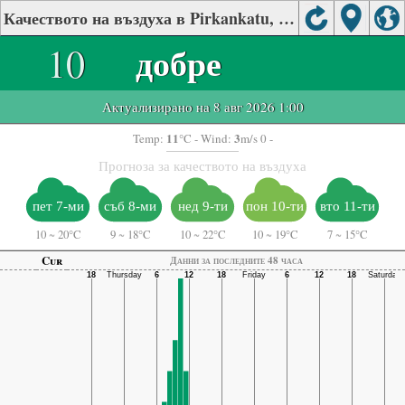
Качеството на въздуха в Pirkankatu, Tampere
10
добре
Актуализирано на 8 авг 2026 1:00
11
3
Temp:
°C
- Wind:
m/s 0 -
Прогноза за качеството на въздуха
пет 7-ми
съб 8-ми
нед 9-ти
пон 10-ти
вто 11-ти
10
~
20°C
9
~
18°C
10
~
22°C
10
~
19°C
7
~
15°C
Cur
Данни за последните 48 часа