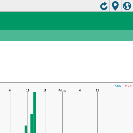
Min
Max