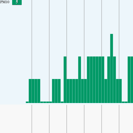
5
PM10