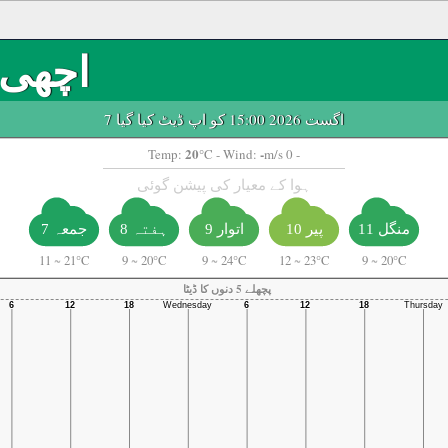
اچھی
7 اگست 2026 15:00 کو اپ ڈیٹ کیا گیا
20
-
Temp:
°C
- Wind:
m/s 0 -
ہوا کے معیار کی پیشن گوئی
منگل 11
پیر 10
اتوار 9
ہفتہ 8
جمعہ 7
11
~
21°C
9
~
20°C
9
~
24°C
12
~
23°C
9
~
20°C
پچھلے 5 دنوں کا ڈیٹا