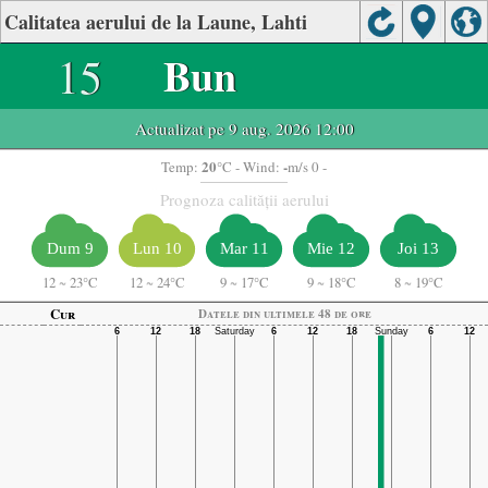
Calitatea aerului de la Laune, Lahti
15
Bun
Actualizat pe 9 aug. 2026 12:00
20
-
Temp:
°C
- Wind:
m/s 0 -
Prognoza calității aerului
Dum 9
Lun 10
Mar 11
Mie 12
Joi 13
12
~
23°C
12
~
24°C
9
~
17°C
9
~
18°C
8
~
19°C
Cur
Datele din ultimele 48 de ore