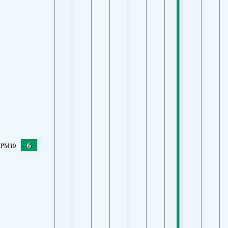
6
PM10