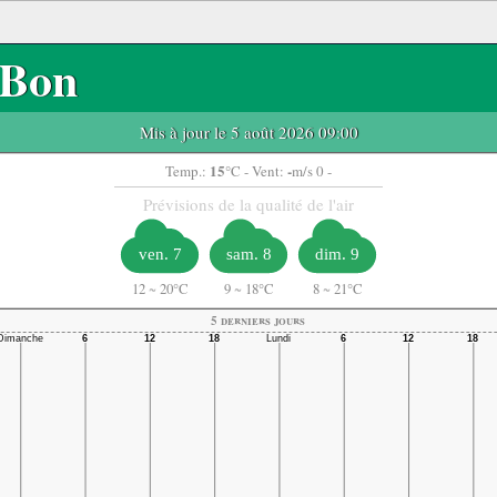
Bon
Mis à jour le 5 août 2026 09:00
15
-
Temp.:
°C
- Vent:
m/s 0 -
Prévisions de la qualité de l'air
ven. 7
sam. 8
dim. 9
12
~
20°C
9
~
18°C
8
~
21°C
5 derniers jours