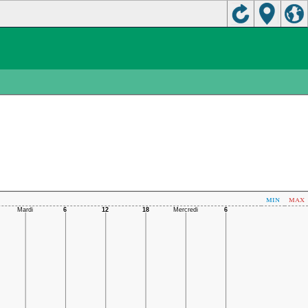
min
max