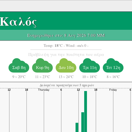
Καλός
Ενημερώθηκε στις 8 Αυγ 2026 7:00 ΜΜ
18
-
Temp:
°C
- Wind:
m/s 0 -
Πρόβλεψη για την ποιότητα του αέρα
Σαβ 8η
Κυρ 9η
Δευ 10η
Τρι 11η
Τετ 12η
9
~
20°C
11
~
23°C
13
~
24°C
10
~
18°C
8
~
16°C
Δεδομένα προηγούμενων 5 ημερών