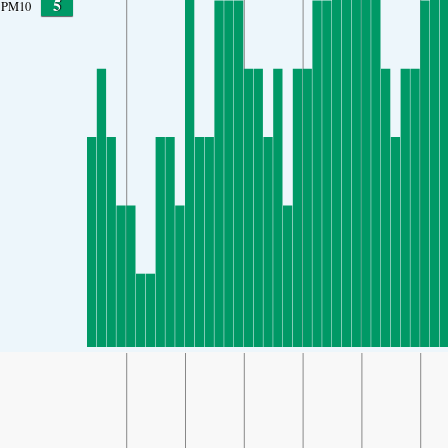
5
PM10