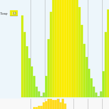
18
Temp