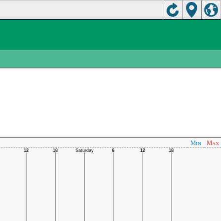
Min
Max