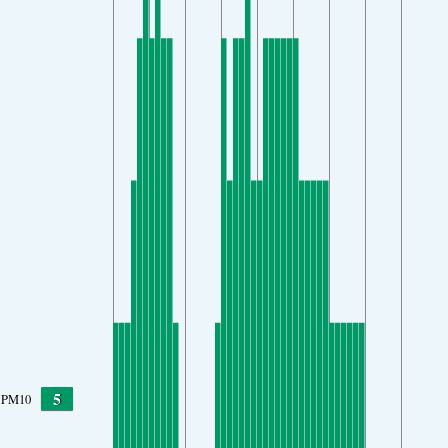
5
PM10