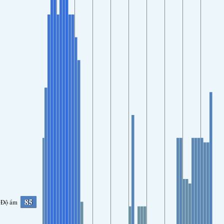
85
Độ ẩm