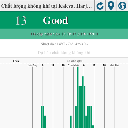
Chất lượng không khí tại Kaleva, Harjavalta
13
Good
Đã cập nhật vào 13 Th07 2026 05:00
14
4
Nhiệt độ.:
°C
- Gió:
m/s 0 -
Dự báo chất lượng không khí
Cur
48 giờ qua