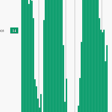
14
O3