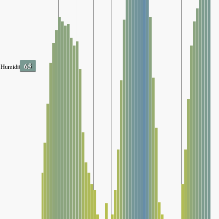
65
Humidity