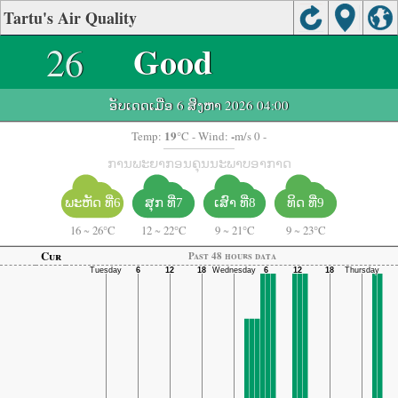
Tartu's Air Quality
26
Good
ອັບເດດເມື່ອ 6 ສິງຫາ 2026 04:00
19
-
Temp:
°C
- Wind:
m/s 0 -
ການພະຍາກອນຄຸນນະພາບອາກາດ
ພະຫັດ ທີ່6
ສຸກ ທີ່7
ເສົາ ທີ່8
ທິດ ທີ່9
16
~
26°C
12
~
22°C
9
~
21°C
9
~
23°C
Cur
Past 48 hours data