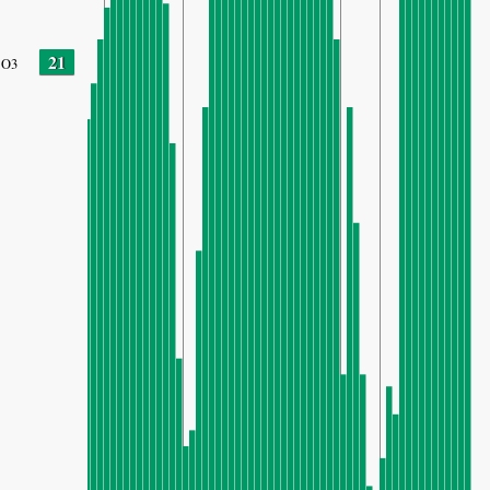
21
O3