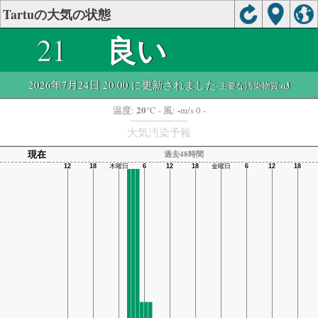
Tartuの大気の状態
良い
21
2026年7月24日 20:00 に更新されました
-主要な汚染物質:
o3
20
-
温度:
°C
- 風:
m/s 0 -
大気汚染予報
現在
過去48時間