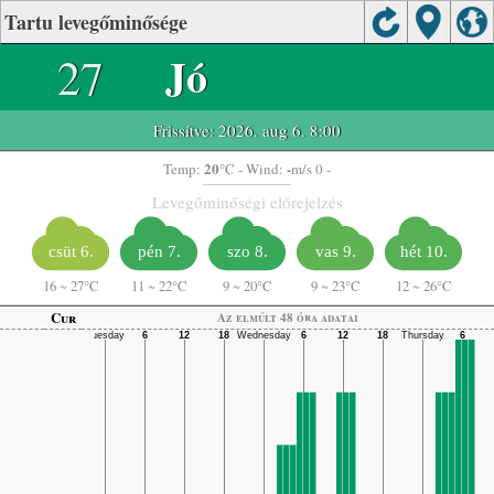
Tartu levegőminősége
27
Jó
Frissítve: 2026. aug 6. 8:00
20
-
Temp:
°C
- Wind:
m/s 0 -
Levegőminőségi előrejelzés
csüt 6.
pén 7.
szo 8.
vas 9.
hét 10.
16
~
27°C
11
~
22°C
9
~
20°C
9
~
23°C
12
~
26°C
Cur
Az elmúlt 48 óra adatai