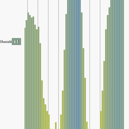
61
Humidity