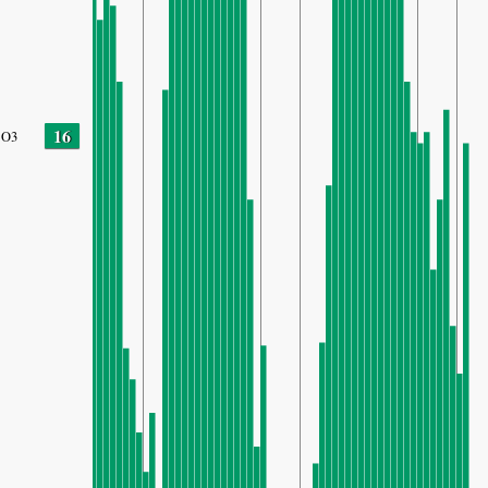
16
O3