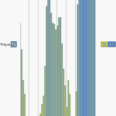
74
36
83
Wilgotność