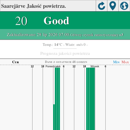
Saarejärve Jakość powietrza.
20
Good
Zaktualizowano 28 lip 2026 07:00
-Główny czynnik zanieczyszczający:
o3
14
-
Temp.:
°C
- Wiatr:
m/s 0 -
Prognoza jakości powietrza
Cur
Min
Max
Dane z ostatnich 48 godzin