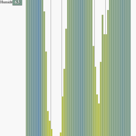
63
Humidity