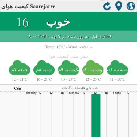
کیفیت هوای Saarejärve
خوب
16
به روز شده در ۷ اوت ۲۰۲۶ ۰۸:۰۰
o3
-آلاینده اولیه:
17
-
Temp:
°C
- Wind:
m/s 0 -
پیش بینی کیفیت هوا
سه‌شنبه ۱۱م
دوشنبه ۱۰م
یک‌شنبه ۹م
شنبه ۸م
جمعه ۷م
12
~
21°C
10
~
21°C
10
~
23°C
12
~
25°C
11
~
20°C
Cur
داده های 48 ساعت گذشته