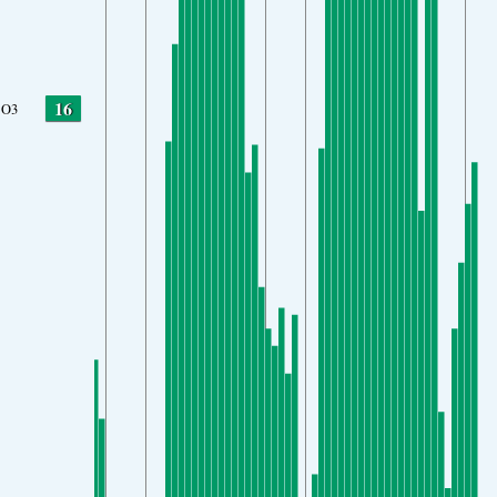
16
O3