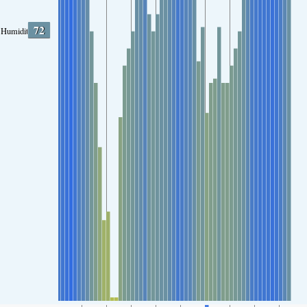
72
Humidity