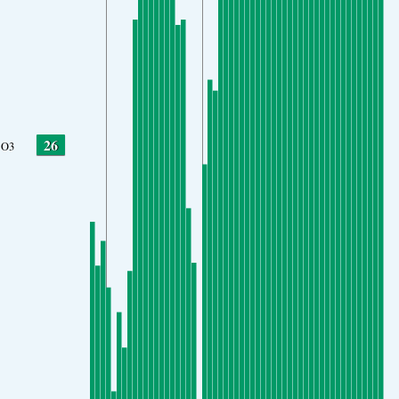
26
O3