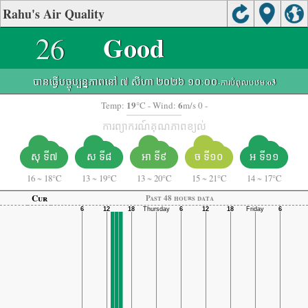
Rahu's Air Quality
26
Good
បានធ្វើបច្ចុប្បន្នភាពនៅ ៧ សីហា ២០២៦ ១០:០០
-ការបំពុលបឋម:
o3
19
6
Temp:
°C
- Wind:
m/s 0 -
ការព្យាករណ៍គុណភាពខ្យល់
សុ ទី៧
ស ទី៨
អា ទី៩
ច ទី១០
អ ទី១១
16
~
18°C
13
~
19°C
13
~
20°C
15
~
21°C
14
~
17°C
Cur
Past 48 hours data