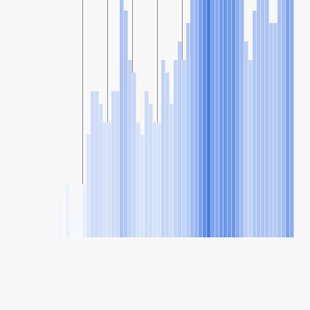
SHARE
Share: Rahu, Estonia's Air Quality Index
26
(Good)