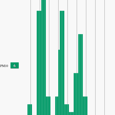
6
PM10