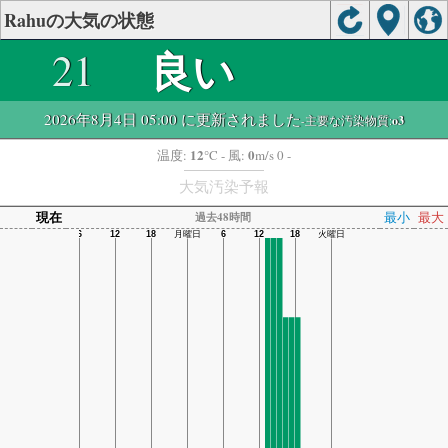
Rahuの大気の状態
良い
21
2026年8月4日 05:00 に更新されました
-主要な汚染物質:
o3
12
0
温度:
°C
- 風:
m/s 0 -
大気汚染予報
現在
最小
最大
過去48時間