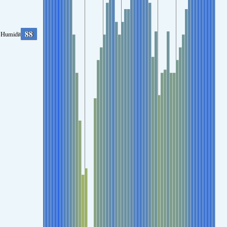
88
Humidity