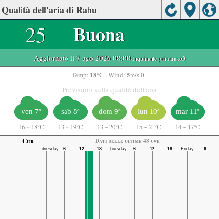
Qualità dell'aria di Rahu
25
Buona
Aggiornato il 7 ago 2026 08:00
-Inquinante primario:
o3
18
5
Temp:
°C
- Wind:
m/s 0 -
Previsioni sulla qualità dell'aria
ven 7º
sab 8º
dom 9º
lun 10º
mar 11º
16
~
18°C
13
~
19°C
13
~
20°C
15
~
21°C
14
~
17°C
Cur
Dati delle ultime 48 ore