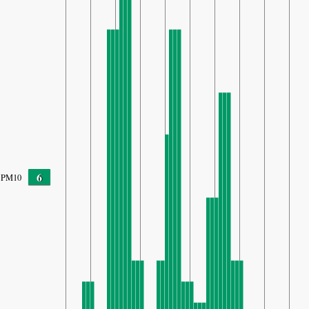
6
PM10