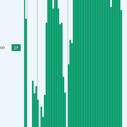
25
O3