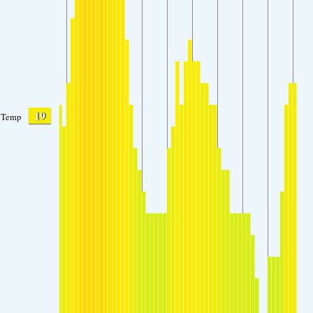
19
Temp