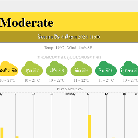
Moderate
ອັບເດດເມື່ອ 6 ສິງຫາ 2026 11:00
19
4
Temp:
°C
- Wind:
m/s SE -
ການພະຍາກອນຄຸນນະພາບອາກາດ
ະຫັດ ທີ່6
ຈັນ ທີ່10
ອັງຄານ ທີ
ສຸກ ທີ່7
ເສົາ ທີ່8
ທິດ ທີ່9
10
~
21°C
10
~
21°C
10
~
22°C
11
~
22°C
11
~
24°C
10
~
23°
Past 5 days data