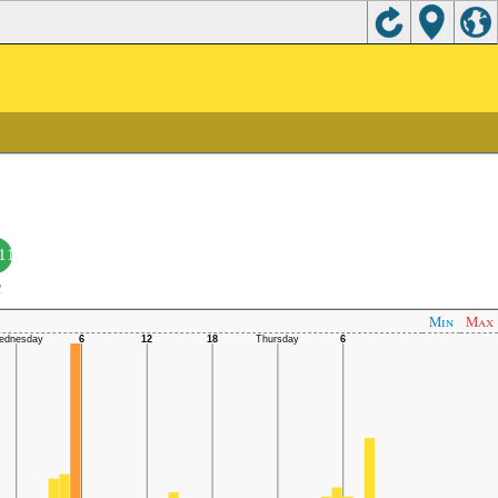
່11
C
Min
Max