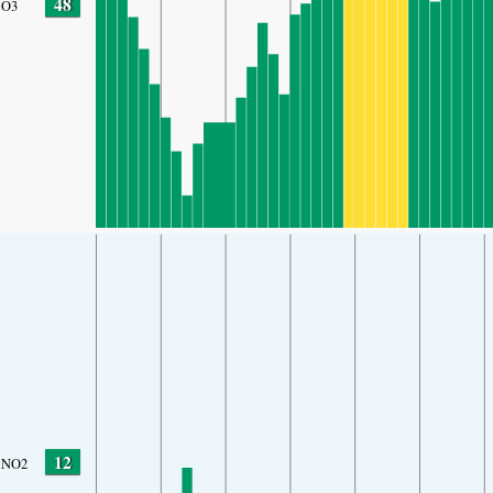
48
O3
12
NO2