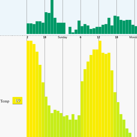
19
Temp