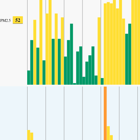
52
PM2.5