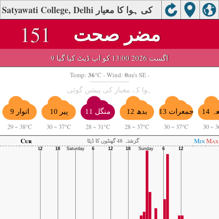
Satyawati College, Delhi کی ہوا کا معیار
مضر صحت
151
9 اگست 2026 13:00 کو اپ ڈیٹ کیا گیا
36
0
Temp:
°C
- Wind:
m/s SE -
ہوا کے معیار کی پیشن گوئی
منگل 11
 14
جمعرات 13
بدھ 12
پیر 10
اتوار 9
29
~
38°C
30
~
37°C
28
~
31°C
28
~
37°C
30
~
37°C
30
~
3
Cur
Min
Max
گزشتہ 48 گھنٹوں کا ڈیٹا