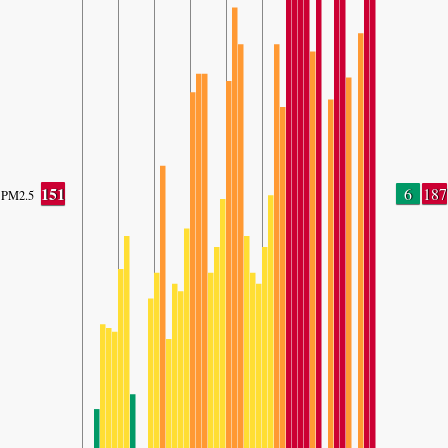
151
6
187
PM2.5