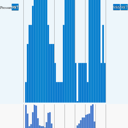
987
986
987
Pressure