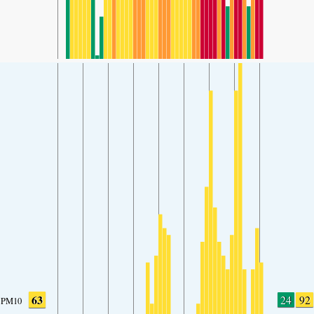
63
24
92
PM10