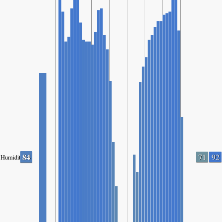
84
71
92
Humidity