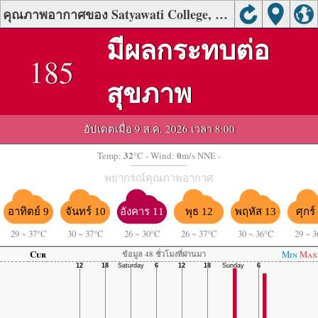
คุณภาพอากาศของ Satyawati College, Delhi
มีผลกระทบต่อ
185
สุขภาพ
อัปเดตเมื่อ 9 ส.ค. 2026 เวลา 8:00
32
0
Temp:
°C
- Wind:
m/s NNE -
พยากรณ์คุณภาพอากาศ
อาทิตย์ 9
จันทร์ 10
อังคาร 11
พุธ 12
พฤหัส 13
ศุกร์
29
~
37°C
30
~
37°C
26
~
30°C
26
~
37°C
30
~
36°C
29
~
3
Cur
Min
Max
ข้อมูล 48 ชั่วโมงที่ผ่านมา