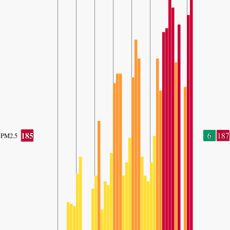
185
6
187
PM2.5