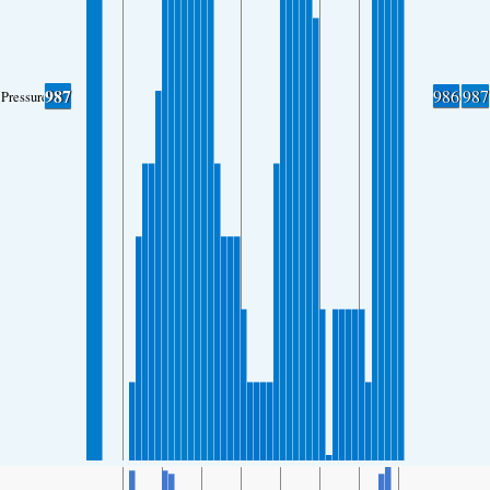
987
986
987
Pressure