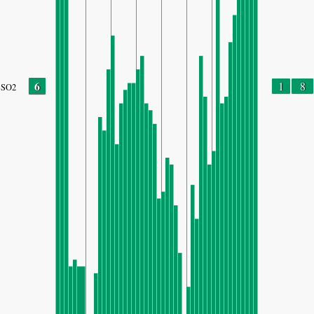
6
1
8
SO2