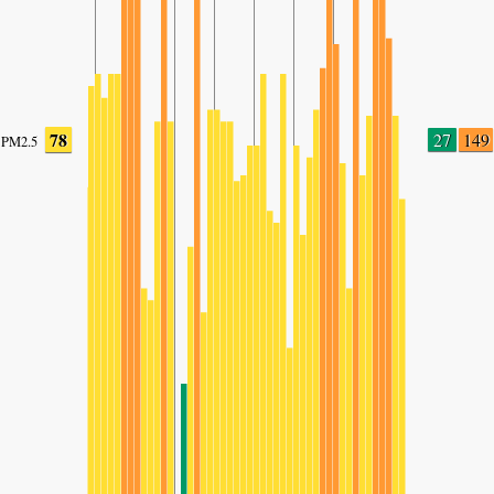
78
27
149
PM2.5