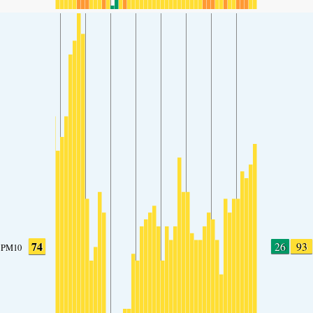
74
26
93
PM10