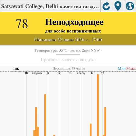
Satyawati College, Delhi качества воздуха.
78
Неподходящее
для особо восприимчивых
Обновлено 22 июля 2026 г., 17:00
35
2
Температура:
°C
- ветер:
m/s NNW -
Прогнозы качества воздуха
ток
Мин
Макс
Прошедшие 48 часов