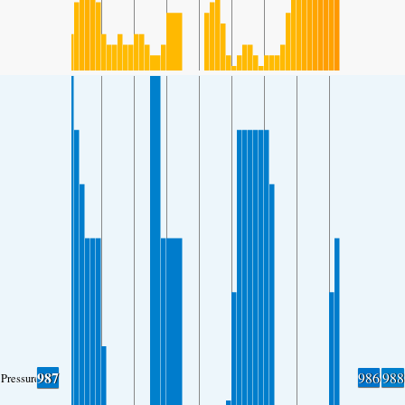
987
986
988
Pressure