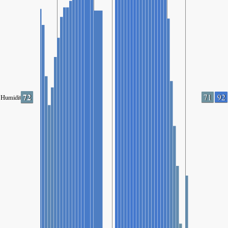
72
71
92
Humidity