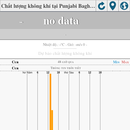
Chất lượng không khí tại Punjabi Bagh, Delhi
-
no data
-
-
-
Nhiệt độ.:
°C
- Gió:
m/s 0 -
Dự báo chất lượng không khí
Cur
Min
Max
48 giờ qua
Cur
Thông tin thời tiết