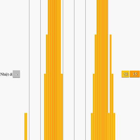
-
28
35
Nhiệt độ.