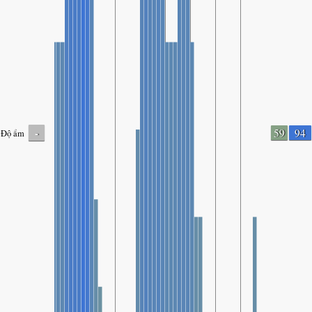
-
59
94
Độ ẩm