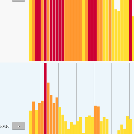
-
PM10