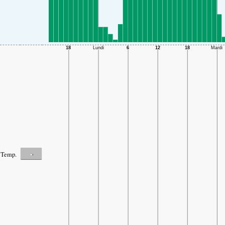
-
Temp.