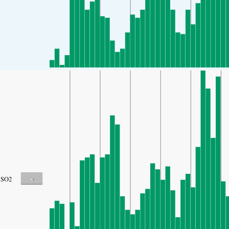
-
SO2