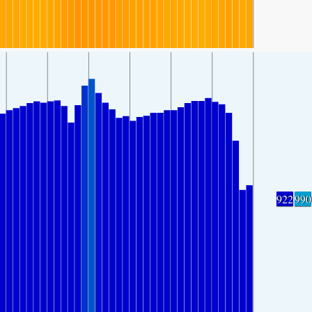
922
990