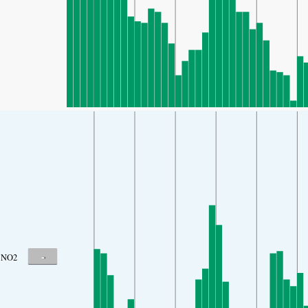
-
NO2