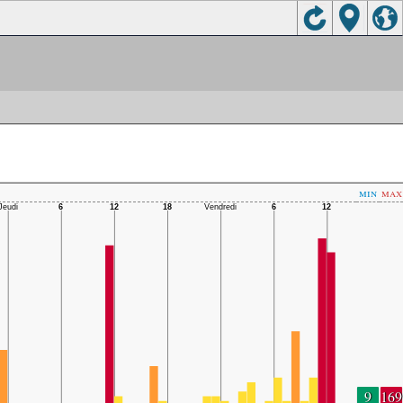
min
max
9
169