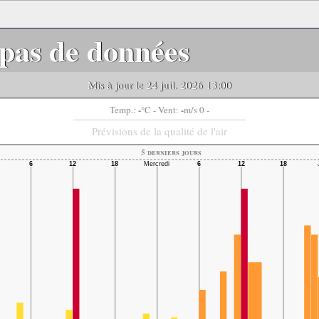
pas de données
Mis à jour le 24 juil. 2026 13:00
-
-
Temp.:
°C
- Vent:
m/s 0 -
Prévisions de la qualité de l'air
5 derniers jours