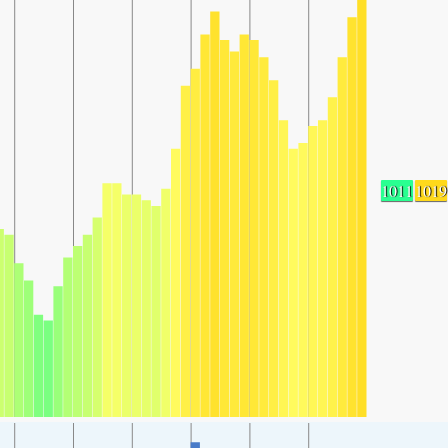
1011
1019