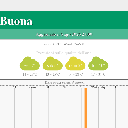
Buona
Aggiornato il 6 ago 2026 23:00
20
2
Temp:
°C
- Wind:
m/s 0 -
Previsioni sulla qualità dell'aria
ven 7º
sab 8º
dom 9º
lun 10º
14
~
25°C
13
~
25°C
14
~
28°C
17
~
31°C
Dati degli ultimi 5 giorni