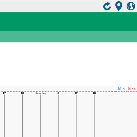
Min
Max