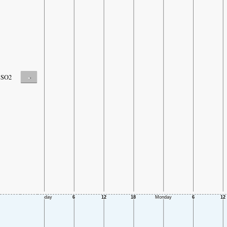
-
SO2