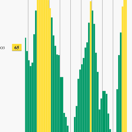
65
O3