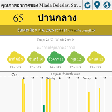
คุณภาพอากาศของ Mlada Boleslav, Stredocesky
65
ปานกลาง
อัปเดตเมื่อ 9 ส.ค. 2026 เวลา 14:00
-มลพิษปฐมภูมิ:
o3
26
2
Temp:
°C
- Wind:
m/s 0 -
พยากรณ์คุณภาพอากาศ
อาทิตย์ 9
จันทร์ 10
อังคาร 11
พุธ 12
พฤหัส 13
13
~
30°C
17
~
33°C
14
~
24°C
12
~
26°C
13
~
28°C
Cur
ข้อมูล 48 ชั่วโมงที่ผ่านมา