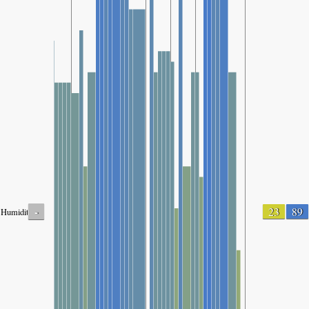
-
23
89
Humidity