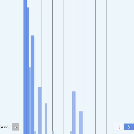
-
1
8
Wind