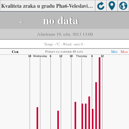
Kvaliteta zraka u gradu Pha6-Veleslavin, Prague
-
no data
Ažurirano 19. ožu. 2015 13:00
-
-
Temp:
°C
- Wind:
m/s 0 -
Cur
Min
Max
Podaci za zadnjih 48 sati