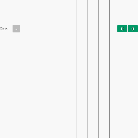
-
0
0
Rain