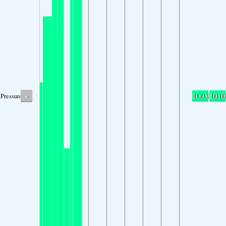
-
1008
1010
Pressure