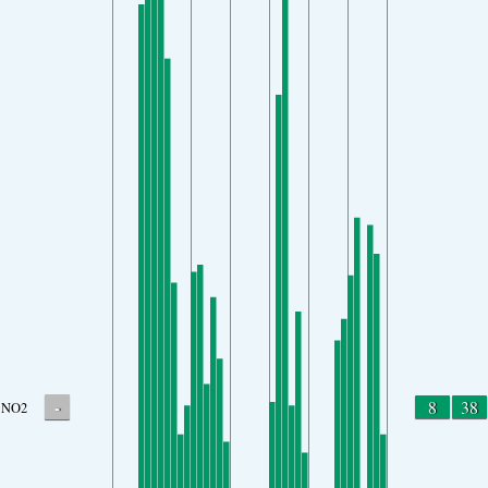
-
8
38
NO2