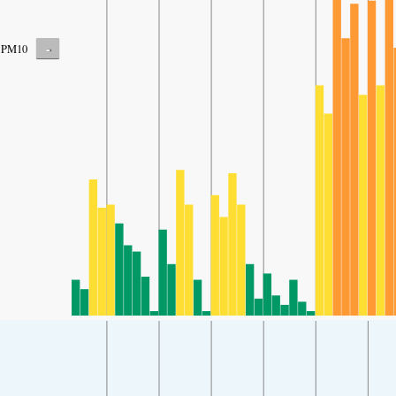
-
PM10