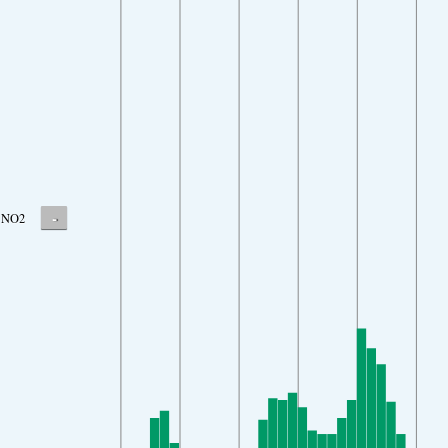
-
NO2