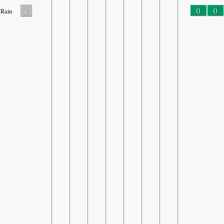
-
0
0
Rain