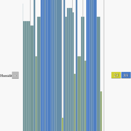
-
23
89
Humidity