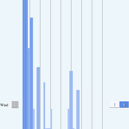
-
1
8
Wind