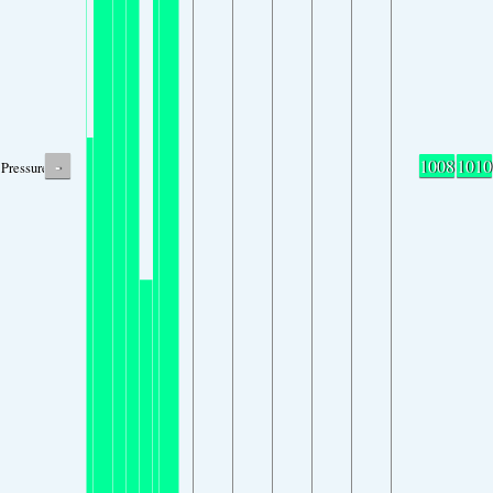
-
1008
1010
Pressure