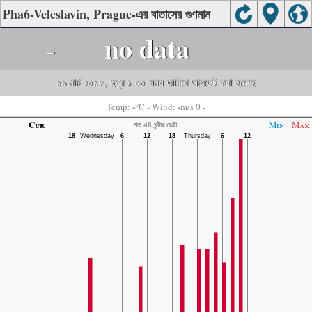
Pha6-Veleslavin, Prague-এর বাতাসের গুণমান
-
no data
১৯ মার্চ ২০১৫, দুপুর ১:০০ সময় তারিখে আপডেট করা হয়েছে
-
-
Temp:
°C
- Wind:
m/s 0 -
Cur
Min
Max
গত 48 ঘন্টার ডেটা