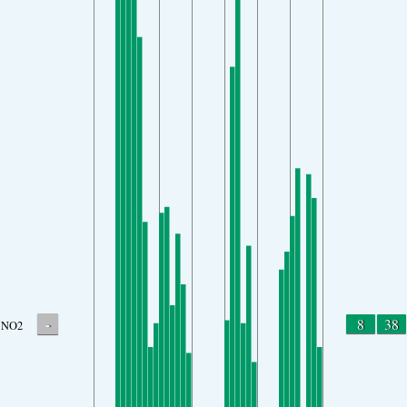
-
8
38
NO2