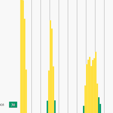
30
O3