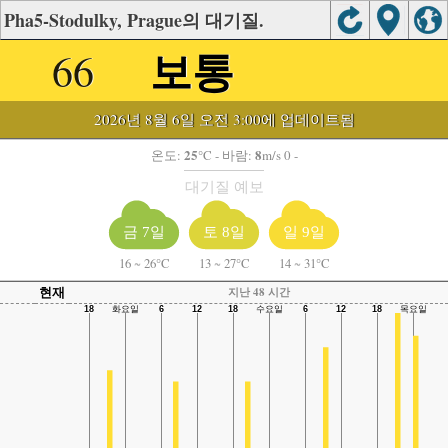
Pha5-Stodulky, Prague의 대기질.
보통
66
2026년 8월 6일 오전 3:00에 업데이트됨
25
8
온도:
°C
- 바람:
m/s 0 -
대기질 예보
금 7일
토 8일
일 9일
16
~
26°C
13
~
27°C
14
~
31°C
현재
지난 48 시간