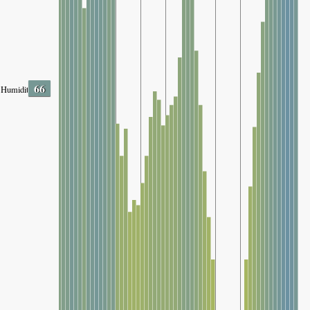
66
Humidity