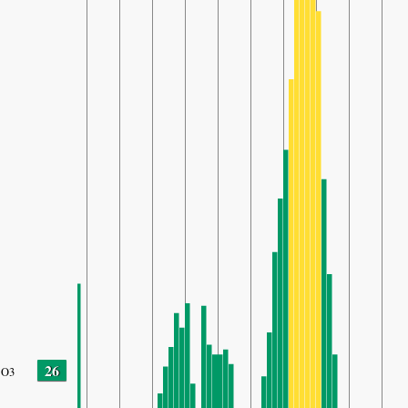
26
O3