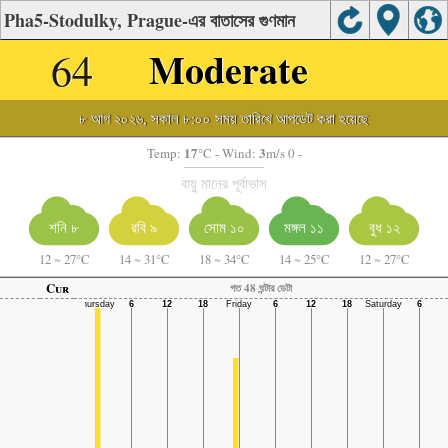
Pha5-Stodulky, Prague-এর বাতাসের গুণমান
64
Moderate
৮ আগ ২০২৬, সকাল ৮:০০ সময় তারিখে আপডেট করা হয়েছে
17
3
Temp:
°C
- Wind:
m/s 0 -
বায়ু মানের পূর্বাভাস
শনি ৮
রবি ৯
সোম ১০
মঙ্গল ১১
বুধ ১২
12
~
27°C
14
~
31°C
18
~
34°C
14
~
25°C
12
~
27°C
Cur
গত 48 ঘন্টার ডেটা