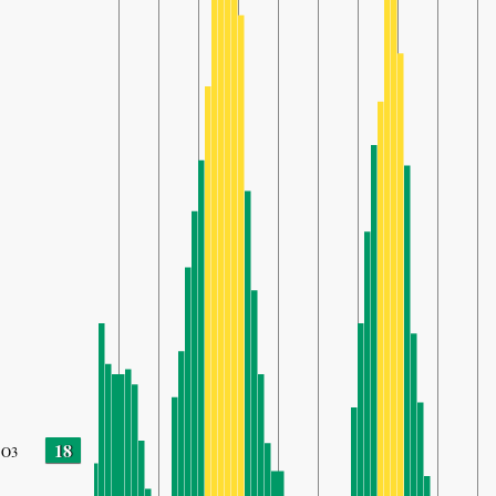
18
O3