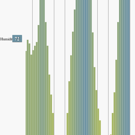
72
Humidity