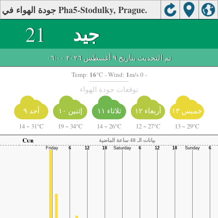
جودة الهواء في Pha5-Stodulky, Prague.
جيد
21
تم التحديث بتاريخ ٩ أغسطس ٢٠٢٦ ٠٦:٠٠
16
1
Temp:
°C
- Wind:
m/s 0 -
توقعات جودة الهواء
أربعاء ١٢
أحد ٩
خميس ١٣
ثلاثاء ١١
إثنين ١٠
14
~
31°C
19
~
34°C
14
~
26°C
12
~
27°C
13
~
29°C
Cur
بيانات الـ 48 ساعة الماضية