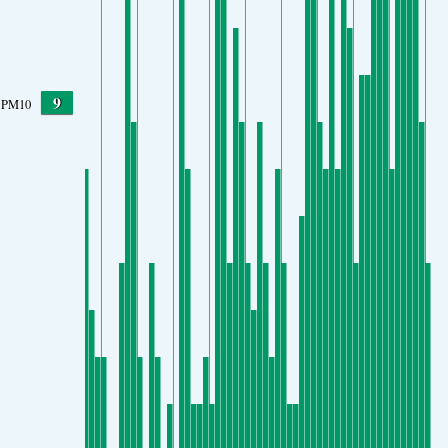
9
PM10