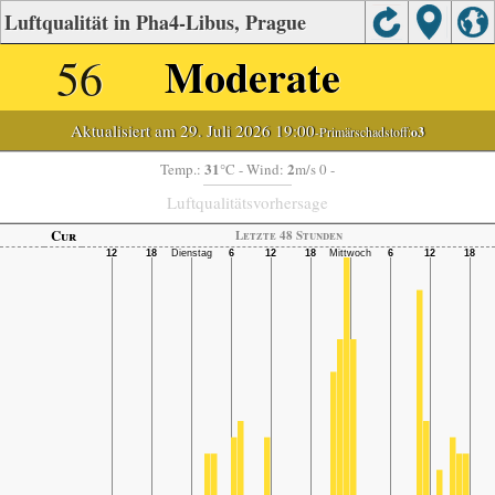
Luftqualität in Pha4-Libus, Prague
56
Moderate
Aktualisiert am 29. Juli 2026 19:00
-Primärschadstoff:
o3
31
2
Temp.:
°C
- Wind:
m/s 0 -
Luftqualitätsvorhersage
Cur
Letzte 48 Stunden