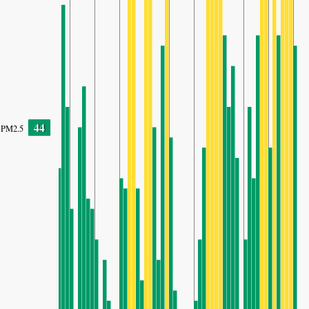
44
PM2.5