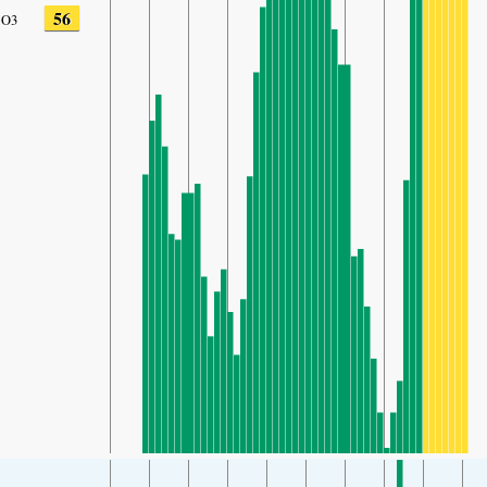
56
O3