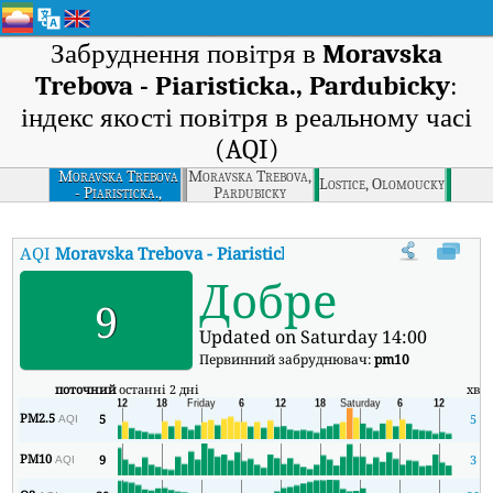
Забруднення повітря в
Moravska
Trebova - Piaristicka., Pardubicky
:
індекс якості повітря в реальному часі
(AQI)
Moravska Trebova
Moravska Trebova,
Lostice, Olomoucky
- Piaristicka.,
Pardubicky
Pardubicky
AQI
Moravska Trebova - Piaristicka., Pardubicky
:
Індекс якост
Добре
9
Updated on Saturday 14:00
Первинний забруднювач:
pm10
поточний
останні 2 дні
хв
PM2.5
5
5
AQI
PM10
9
3
AQI