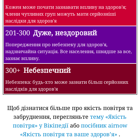
Кожен може почати зазнавати впливу на здоров'я;
члени чутливих груп можуть мати серйозніші
наслідки для здоров'я
201-300
Дуже, нездоровий
Попередження про небезпеку для здоров'я,
надзвичайна ситуація. Все населення, швидше за все,
зазнає впливу.
300+
Небезпечний
Небезпека: будь-хто може зазнати більш серйозних
наслідків для здоров'я
Щоб дізнатися більше про якість повітря та
забруднення, перегляньте
тему «Якість
повітря» у Вікіпедії
або
посібник airnow
«Якість повітря та ваше здоров’я»
.