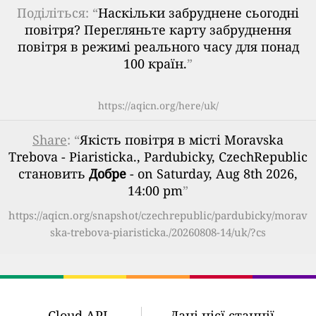
Поділіться: “
Наскільки забруднене сьогодні
повітря? Перегляньте карту забруднення
повітря в режимі реального часу для понад
100 країн.
”
https://aqicn.org/here/uk/
Share
: “
Якість повітря в місті Moravska
Trebova - Piaristicka., Pardubicky, CzechRepublic
становить
Добре
- on Saturday, Aug 8th 2026,
14:00 pm
”
https://aqicn.org/snapshot/czechrepublic/pardubicky/morav
ska-trebova-piaristicka./20260808-14/uk/?cs
Cloud API
Дані цієї станції