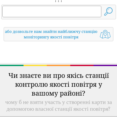
↓ ↓ ↓
або дозвольте нам знайти найближчу станцію
моніторингу якості повітря
Чи знаєте ви про якісь станції
контролю якості повітря у
вашому районі?
чому б не взяти участь у створенні карти за
допомогою власної станції якості повітря?