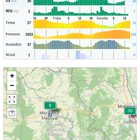
O3
30
20
AQI
NO2
2
1
AQI
Temp
27
12
Pressure
1023
1017
Humidity
37
37
Wind
1
0
+
−