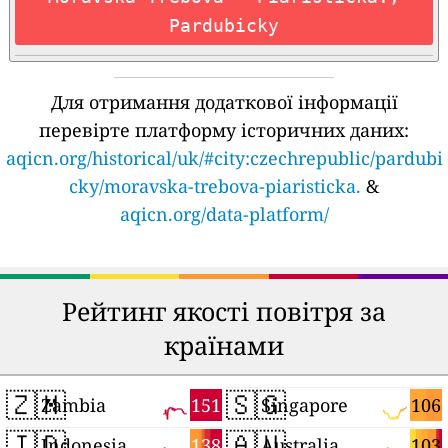
Pardubicky
Для отримання додаткової інформації
перевірте платформу історичних даних:
aqicn.org/historical/uk/#city:czechrepublic/pardubi
cky/moravska-trebova-piaristicka.
&
aqicn.org/data-platform/
Рейтинг якості повітря за
країнами
🇿🇲
🇸🇬
151
106
Zambia
Singapore
🇮🇩
🇦🇺
138
103
Indonesia
Australia