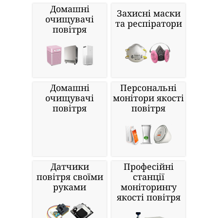
Домашні
Захисні маски
очищувачі
та респіратори
повітря
Домашні
Персональні
очищувачі
монітори якості
повітря
повітря
Датчики
Професійні
повітря своїми
станції
руками
моніторингу
якості повітря