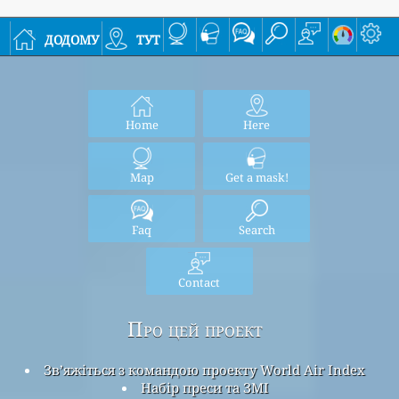
додому
тут
Home
Here
Map
Get a mask!
Faq
Search
Contact
Про цей проект
Зв’яжіться з командою проекту World Air Index
Набір преси та ЗМІ