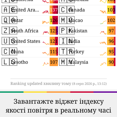
🇦🇪
🇨🇦
137
103
United Arab Emirates
Canada
🇶🇦
🇲🇴
126
102
Qatar
Macao
🇿🇦
🇵🇰
125
97
South Africa
Pakistan
🇺🇸
🇮🇳
121
96
United States
India
🇨🇳
🇹🇷
115
95
China
Turkey
🇱🇸
🇲🇾
107
90
Lesotho
Malaysia
Ranking updated хвилину тому
(8 серп 2026 р., 13:12)
Завантажте віджет індексу
якості повітря в реальному часі