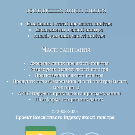
дослідження якості повітря
База знань і статті про якість повітря
Експеримент з якості повітря
Аналіз датчиків якості повітря
Часті запитання
Джерело даних про якість повітря
Розрахунок індексу якості повітря
Прогнозування якості повітря
Продукти для забезпечення якості повітря (маски,
монітори…)
API (інтерфейс прикладного програмування)
Платформа історичних даних
© 2008-2025
Проект Всесвітнього індексу якості повітря