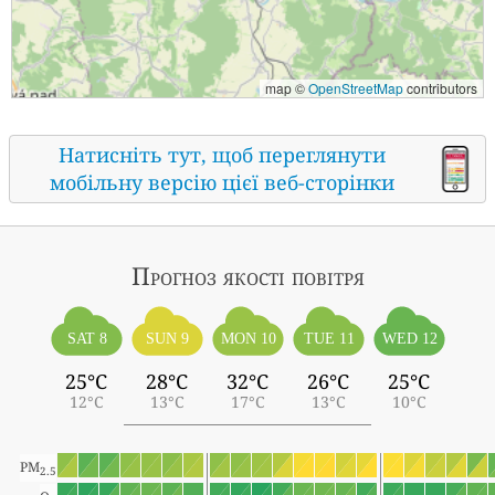
map ©
OpenStreetMap
contributors
Натисніть тут, щоб переглянути
мобільну версію цієї веб-сторінки
Прогноз якості повітря
SAT 8
SUN 9
MON 10
TUE 11
WED 12
25°C
28°C
32°C
26°C
25°C
12°C
13°C
17°C
13°C
10°C
PM
2.5