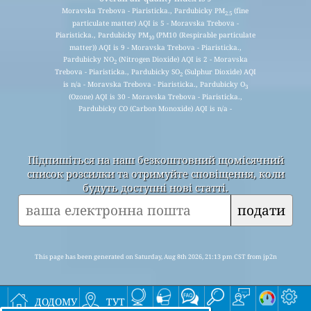
Moravska Trebova - Piaristicka., Pardubicky PM
(fine
2.5
particulate matter) AQI is 5 - Moravska Trebova -
Piaristicka., Pardubicky PM
(PM10 (Respirable particulate
10
matter)) AQI is 9 - Moravska Trebova - Piaristicka.,
Pardubicky NO
(Nitrogen Dioxide) AQI is 2 - Moravska
2
Trebova - Piaristicka., Pardubicky SO
(Sulphur Dioxide) AQI
2
is n/a - Moravska Trebova - Piaristicka., Pardubicky O
3
(Ozone) AQI is 30 - Moravska Trebova - Piaristicka.,
Pardubicky CO (Carbon Monoxide) AQI is n/a -
Підпишіться на наш безкоштовний щомісячний
список розсилки та отримуйте сповіщення, коли
будуть доступні нові статті.
подати
This page has been generated on Saturday, Aug 8th 2026, 21:13 pm CST from jp2n
додому
тут