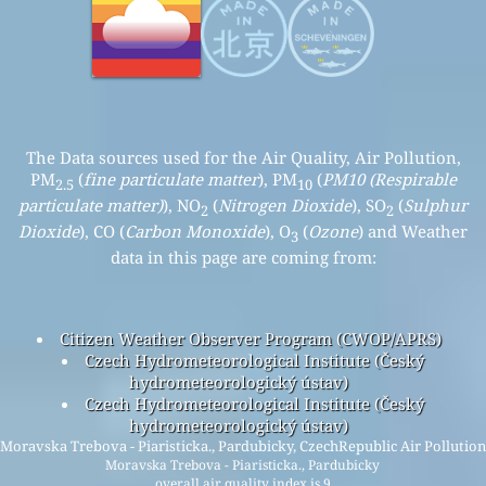
The Data sources used for the Air Quality, Air Pollution,
PM
(
fine particulate matter
), PM
(
PM10 (Respirable
2.5
10
particulate matter)
), NO
(
Nitrogen Dioxide
), SO
(
Sulphur
2
2
Dioxide
), CO (
Carbon Monoxide
), O
(
Ozone
) and Weather
3
data in this page are coming from:
Citizen Weather Observer Program (CWOP/APRS)
Czech Hydrometeorological Institute (Český
hydrometeorologický ústav)
Czech Hydrometeorological Institute (Český
hydrometeorologický ústav)
Moravska Trebova - Piaristicka., Pardubicky, CzechRepublic Air Pollution
Moravska Trebova - Piaristicka., Pardubicky
overall air quality index is 9