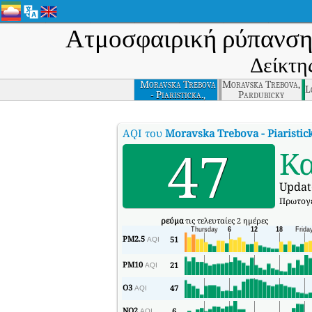
Ατμοσφαιρική ρύπανση
Δείκτη
Moravska Trebova
Moravska Trebova,
L
- Piaristicka.,
Pardubicky
Pardubicky
AQI του
Moravska Trebova - Piaristic
47
Κ
Updat
Πρωτογε
ρεύμα
τις τελευταίες 2 ημέρες
PM2.5
51
AQI
PM10
21
AQI
O3
47
AQI
NO2
6
AQI