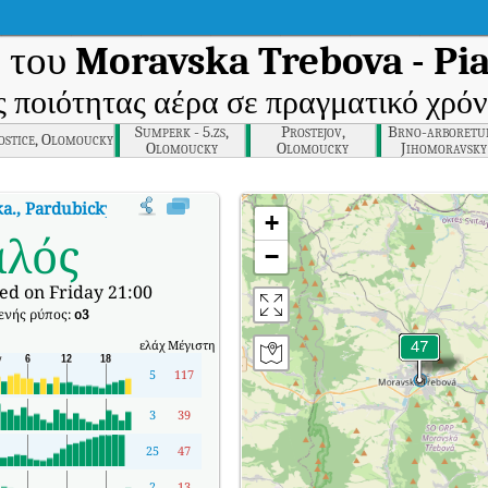
 του
Moravska Trebova - Pia
ς ποιότητας αέρα σε πραγματικό χρόν
Sumperk - 5.zs,
Prostejov,
Brno-arboretu
ostice, Olomoucky
Olomoucky
Olomoucky
Jihomoravsky
ka., Pardubicky
:
Δείκτης ποιότητας αέρα σε πραγματικό χρόνο (AQI) της Mora
+
αλός
−
ed on Friday 21:00
νής ρύπος:
o3
ελάχ
Μέγιστη
5
117
3
39
25
47
2
13