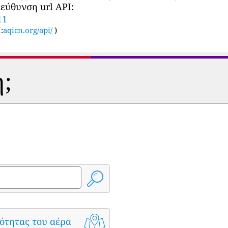
εύθυνση url API:
11
:
aqicn.org/api/
)
η;
ότητας του αέρα