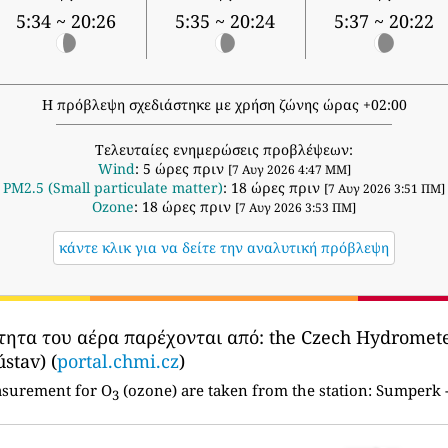
5:34 ~ 20:26
5:35 ~ 20:24
5:37 ~ 20:22
Η πρόβλεψη σχεδιάστηκε με χρήση ζώνης ώρας +02:00
Τελευταίες ενημερώσεις προβλέψεων:
Wind
: 5 ώρες πριν
[7 Αυγ 2026 4:47 ΜΜ]
PM2.5 (Small particulate matter)
: 18 ώρες πριν
[7 Αυγ 2026 3:51 ΠΜ]
Ozone
: 18 ώρες πριν
[7 Αυγ 2026 3:53 ΠΜ]
κάντε κλικ για να δείτε την αναλυτική πρόβλεψη
τητα του αέρα παρέχονται από:
the Czech Hydrometeo
stav) (
portal.chmi.cz
)
asurement for O
(ozone) are taken from the station:
Sumperk -
3