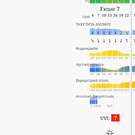
O
3
Friday 7
4
7
10
13
16
19
22
ώρα
ΤΑΧΥΤΗΤΑ ΑΝΕΜΟΥ
4
4
5
5
4
2
1
θερμοκρασία
18°
19°
23°
25°
24°
19°
16°
1
σχετική υγρασία
97
89
55
44
39
60
73
7
βαρομετρική πίεση
1018
1019
1020
1019
1019
1019
1021
10
συνολική βροχόπτωση
2.1
NaN
NaN
7
UVI: