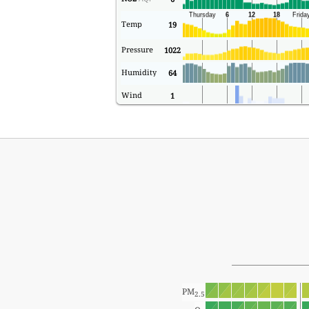
Temp
19
Pressure
1022
Humidity
64
Wind
1
PM
2.5