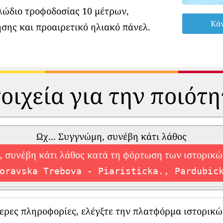
λώδιο τροφοδοσίας 10 μέτρων,
Κάν
σης και προαιρετικό ηλιακό πάνελ.
οιχεία για την ποιότ
Ωχ... Συγγνώμη, συνέβη κάτι λάθος
 συνέβη κάτι λάθος κατά τη φόρτωση των ιστορικ
oravska Trebova - Piaristicka., Pardubic
τερες πληροφορίες, ελέγξτε την πλατφόρμα ιστορικώ