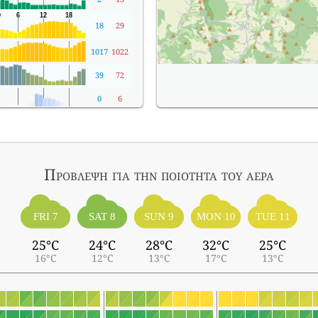
18
29
1017
1022
39
72
0
6
Πρόβλεψη για την ποιότητα του αέρα
FRI 7
SAT 8
SUN 9
MON 10
TUE 11
25°C
24°C
28°C
32°C
25°C
16°C
12°C
13°C
17°C
13°C