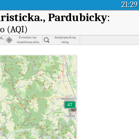
21:29
risticka., Pardubicky
:
ο (AQI)
m,
Εντοπίστε την
Αναζήτηση άλλης
πλησιέστερη πόλη
πόλης
vska Trebova - Piaristicka., Pardubicky.