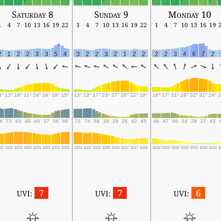
Saturday 8
Sunday 9
Monday 10
1
4
7
10
13
16
19
22
1
4
7
10
13
16
19
22
1
4
7
10
13
16
19
2
1
2
2
3
3
5
4
3
2
2
3
2
1
2
2
2
2
3
4
6
7
2
4°
13°
16°
21°
24°
24°
19°
15°
13°
13°
17°
23°
27°
28°
22°
19°
18°
17°
21°
29°
32°
31°
24°
2
4
73
63
48
40
37
58
68
71
74
58
39
29
26
42
45
46
47
46
34
28
27
43
22
1022
1023
1022
1021
1021
1021
1023
1023
1022
1022
1020
1019
1017
1017
1018
1018
1016
1016
1015
1014
1014
1014
1
7
7
6
UVI:
UVI:
UVI: