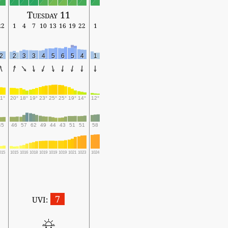
Tuesday 11
22
1
4
7
10
13
16
19
22
1
2
2
3
3
4
5
6
5
4
1
1°
20°
18°
19°
23°
25°
25°
19°
14°
12°
45
46
57
62
49
44
43
51
51
58
015
1015
1016
1018
1019
1019
1019
1021
1023
1024
7
UVI: