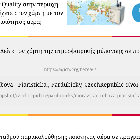
 Quality στην περιοχή
έχετε στον χάρτη με τον
ποιότητας αέρα;
 Δείτε τον χάρτη της ατμοσφαιρικής ρύπανσης σε πρ
https://aqicn.org/here/el/
ova - Piaristicka., Pardubicky, CzechRepublic είναι
napshot/czechrepublic/pardubicky/moravska-trebova-piaristicka
σταθμού παρακολούθησης ποιότητας αέρα σε πραγμ