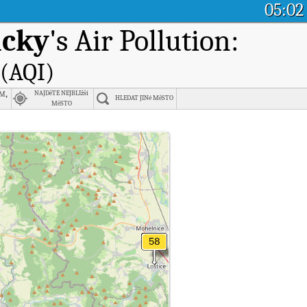
05:02
icky
's Air Pollution:
 (AQI)
m,
NAJDěTE NEJBLIžší
HLEDAT JINé MěSTO
MěSTO
čnosti Moravska Trebova - Piaristicka., Pardubicky.