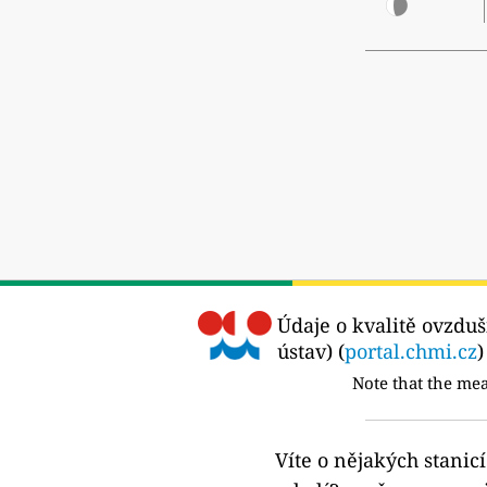
Údaje o kvalitě ovzduš
ústav) (
portal.chmi.cz
)
Note that the me
Víte o nějakých stanic