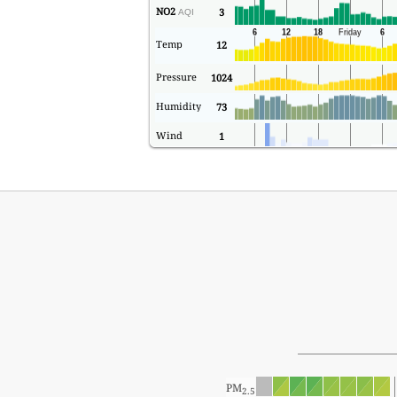
NO2
3
AQI
Temp
12
Pressure
1024
Humidity
73
Wind
1
PM
2.5