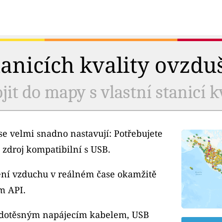
tanicích kvality ovzdu
jit do mapy s vlastní stanicí k
e velmi snadno nastavují: Potřebujete
 zdroj kompatibilní s USB.
tění vzduchu v reálném čase okamžitě
m API.
odotěsným napájecím kabelem, USB