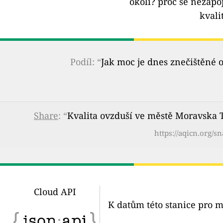
okolí?
proč se nezapoj
kvali
Podíl: “
Jak moc je dnes znečištěné 
Share
: “
Kvalita ovzduší ve městě Moravska T
https://aqicn.org/s
Cloud API
K datům této stanice pro m