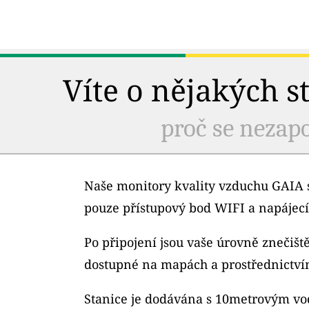
Víte o nějakých s
proč se nezapo
Naše monitory kvality vzduchu GAIA s
pouze přístupový bod WIFI a napájecí
Po připojení jsou vaše úrovně znečiš
dostupné na mapách a prostřednictví
Stanice je dodávána s 10metrovým v