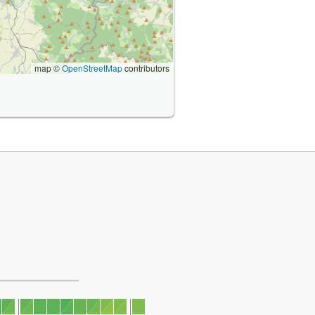
map ©
OpenStreetMap
contributors