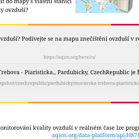
it do mapy s vlastní stanicí
ty ovzduší?
ovzduší? Podívejte se na mapu znečištění ovzduší v 
https://aqicn.org/here/cs/
rebova - Piaristicka., Pardubicky, CzechRepublic je
napshot/czechrepublic/pardubicky/moravska-trebova-piaristicka
onitorování kvality ovzduší v reálném čase lze pro
aqicn.org/data-platform/api/H87