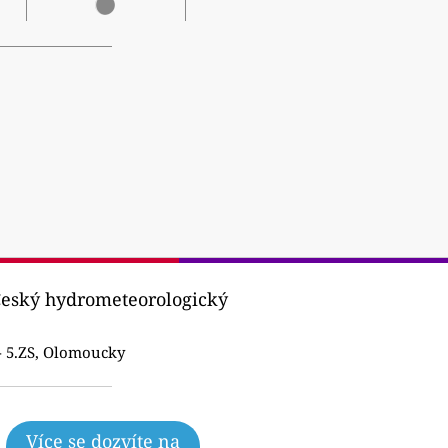
(Český hydrometeorologický
 5.ZS, Olomoucky
Více se dozvíte na