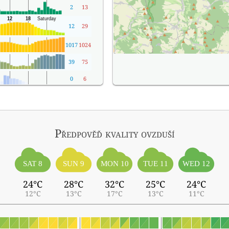
2
13
12
29
1017
1024
39
75
0
6
Předpověď kvality ovzduší
SAT 8
SUN 9
MON 10
TUE 11
WED 12
24°C
28°C
32°C
25°C
24°C
12°C
13°C
17°C
13°C
11°C