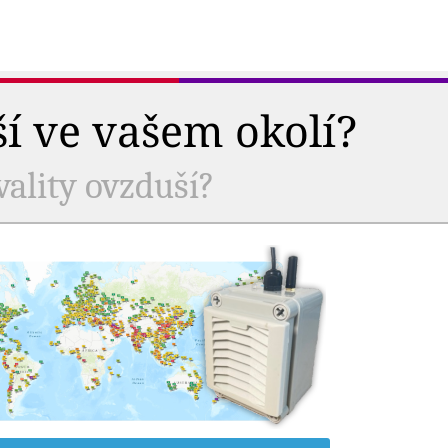
ší ve vašem okolí?
vality ovzduší?