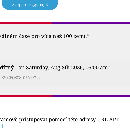
> aqicn.org/gaia/ <
reálném čase pro více než 100 zemí.
”
Mírný
- on Saturday, Aug 8th 2026, 05:00 am
”
./20260808-05/cs/?cs
gramově přistupovat pomocí této adresy URL API:
11