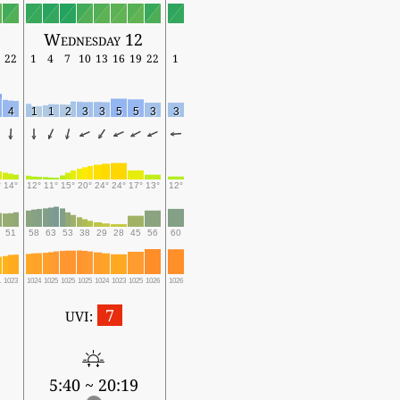
Wednesday 12
22
1
4
7
10
13
16
19
22
1
4
1
1
2
3
3
5
5
3
3
°
14°
12°
11°
15°
20°
24°
24°
17°
13°
12°
51
58
63
53
38
29
28
45
56
60
1
1023
1024
1025
1025
1025
1024
1023
1025
1026
1026
7
UVI:
5:40 ~ 20:19