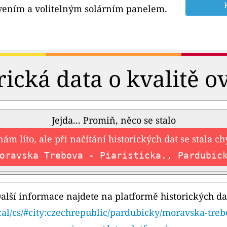
ením a volitelným solárním panelem.
rická data o kvalitě o
Jejda... Promiň, něco se stalo
nám líto, ale při načítání historických dat se stala c
oravska Trebova - Piaristicka., Pardubic
alší informace najdete na platformě historických da
cal/cs/#city:czechrepublic/pardubicky/moravska-trebo