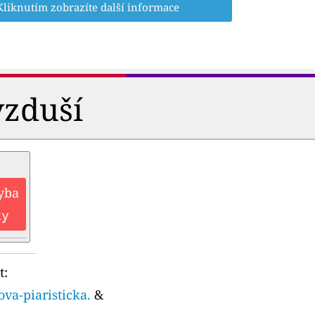
Kliknutím zobrazíte další informace
vzduší
hyba
ky
t:
va-piaristicka.
&