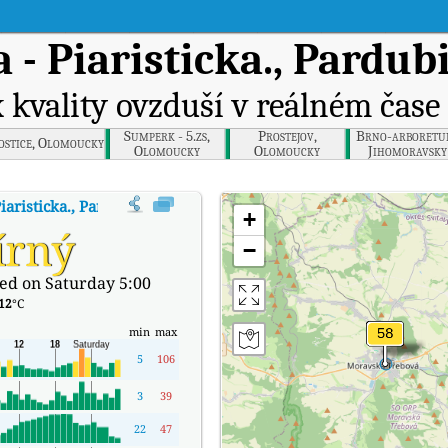
- Piaristicka., Pardub
 kvality ovzduší v reálném čase
Sumperk - 5.zs,
Prostejov,
Brno-arboretu
ostice, Olomoucky
Olomoucky
Olomoucky
Jihomoravsky
aristicka., Pardubicky
:
Index kvality vzduchu v reálném čase (AQI) spole
+
írný
−
ed on Saturday 5:00
12
°C
min
max
5
106
3
39
22
47