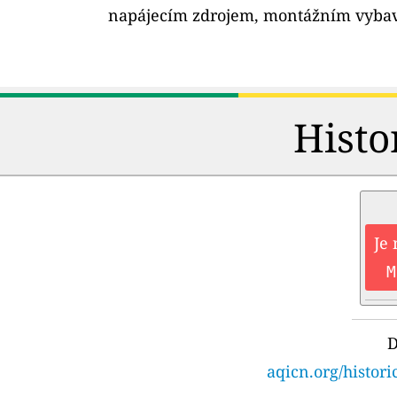
napájecím zdrojem, montážním vybav
Histo
Je 
M
D
aqicn.org/histori