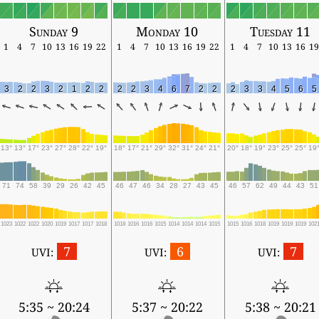
Sunday 9
Monday 10
Tuesday 11
1
4
7
10
13
16
19
22
1
4
7
10
13
16
19
22
1
4
7
10
13
16
19
3
2
2
3
2
1
2
2
2
2
3
4
6
7
2
2
2
3
3
4
5
6
5
13°
13°
17°
23°
27°
28°
22°
19°
18°
17°
21°
29°
32°
31°
24°
21°
20°
18°
19°
23°
25°
25°
19
71
74
58
39
29
26
42
45
46
47
46
34
28
27
43
45
46
57
62
49
44
43
51
1023
1022
1022
1020
1019
1017
1017
1018
1018
1016
1016
1015
1014
1014
1014
1015
1015
1016
1018
1019
1019
1019
102
7
6
7
UVI:
UVI:
UVI:
5:35 ~ 20:24
5:37 ~ 20:22
5:38 ~ 20:21