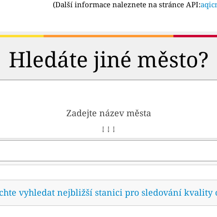
(
Další informace naleznete na stránce API:
aqic
Hledáte jiné město?
Zadejte název města
↓ ↓ ↓
te vyhledat nejbližší stanici pro sledování kvality 