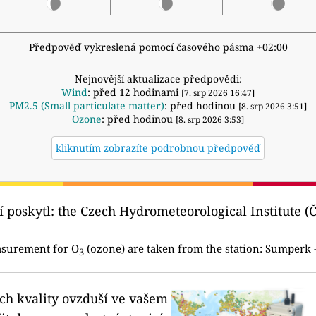
Předpověď vykreslená pomocí časového pásma +02:00
Nejnovější aktualizace předpovědi:
Wind
: před 12 hodinami
[7. srp 2026 16:47]
PM2.5 (Small particulate matter)
: před hodinou
[8. srp 2026 3:51]
Ozone
: před hodinou
[8. srp 2026 3:53]
kliknutím zobrazíte podrobnou předpověď
í poskytl:
the Czech Hydrometeorological Institute 
asurement for O
(ozone) are taken from the station:
Sumperk -
3
ích kvality ovzduší ve vašem