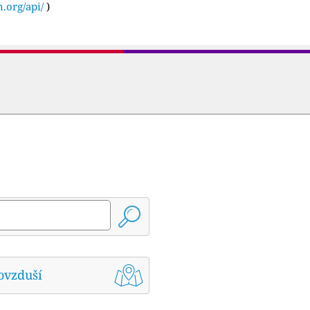
n.org/api/
)
ovzduší