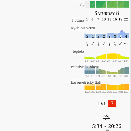
O
3
Saturday 8
1
4
7
10
13
16
19
22
hodina
Rychlost větru
2
1
2
2
3
3
5
4
teplota
14°
13°
16°
21°
24°
24°
19°
15°
relativní vlhkost
74
73
63
48
40
37
58
68
barometrický tlak
1022
1022
1023
1022
1021
1021
1021
1023
7
UVI:
5:34 ~ 20:26