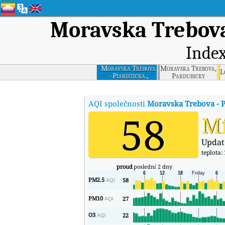
Moravska Trebova 
Index
Moravska Trebova
Moravska Trebova,
L
- Piaristicka.,
Pardubicky
Pardubicky
AQI společnosti
Moravska Trebova - Pi
58
M
Updat
teplota:
proud
poslední 2 dny
PM2.5
58
AQI
PM10
27
AQI
O3
22
AQI