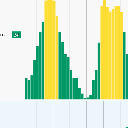
24
O3