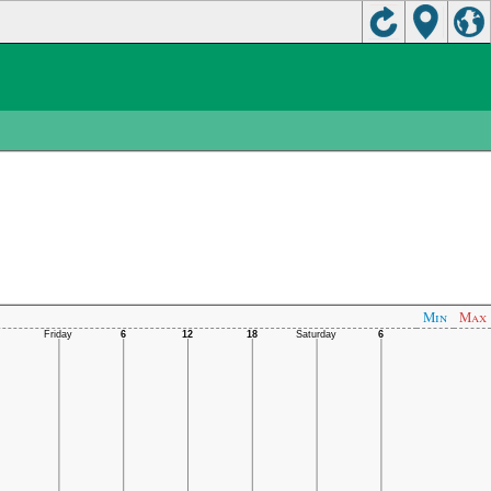
Min
Max