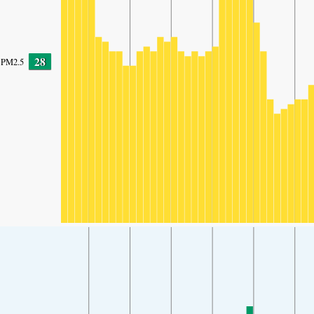
28
PM2.5