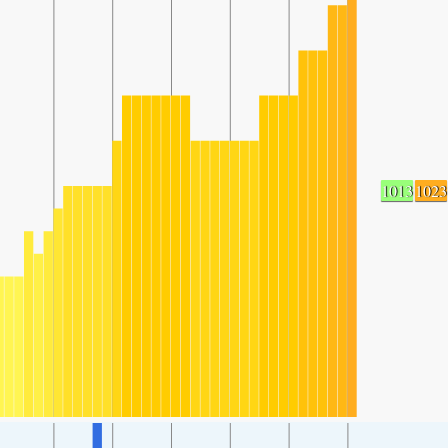
1013
1023