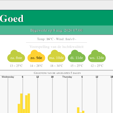
Goed
Bijgewerkt op 8 aug. 2026 07:00
16
1
Temp:
°C
- Wind:
m/s 0 -
Voorspelling van de luchtkwaliteit
za. 8ste
zo. 9de
ma. 10de
di. 11de
wo. 12de
13
~
25°C
14
~
28°C
18
~
34°C
15
~
25°C
12
~
25°C
Gegevens van de afgelopen 5 dagen