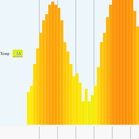
16
Temp