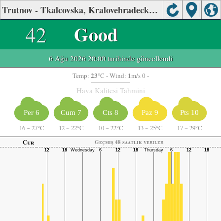
Trutnov - Tkalcovska, Kralovehradecky Hava Kalitesi
42
Good
6 Ağu 2026 20:00 tarihinde güncellendi
23
1
Temp:
°C
- Wind:
m/s 0 -
Hava Kalitesi Tahmini
Per 6
Cum 7
Cts 8
Paz 9
Pts 10
16
~
27°C
12
~
22°C
10
~
22°C
13
~
25°C
17
~
29°C
Cur
Geçmiş 48 saatlik veriler