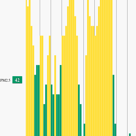
42
PM2.5