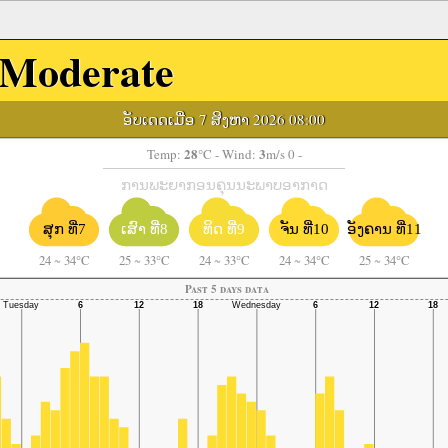
Moderate
ອັບເດດເມື່ອ 7 ສິງຫາ 2026 08:00
28
3
Temp:
°C
- Wind:
m/s 0 -
ການພະຍາກອນຄຸນນະພາບອາກາດ
ຈັນ ທີ່10
ອັງຄານ ທີ່11
ສຸກ ທີ່7
ເສົາ ທີ່8
ທິດ ທີ່9
24
~
34°C
25
~
33°C
24
~
33°C
24
~
34°C
25
~
34°C
Past 5 days data