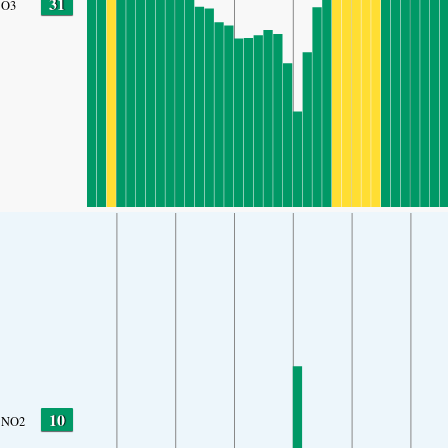
31
O3
10
NO2