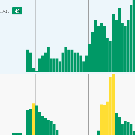
45
PM10