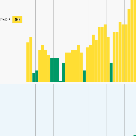
80
PM2.5