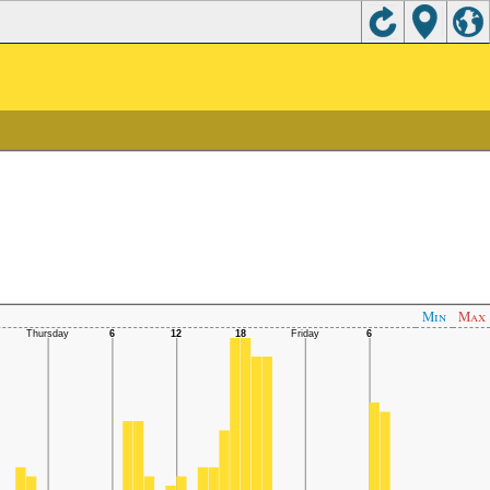
Min
Max