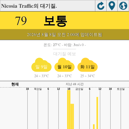
Nicosia Traffic의 대기질.
보통
79
2026년 8월 8일 오전 2:00에 업데이트됨
27
3
온도:
°C
- 바람:
m/s 0 -
대기질 예보
일 9일
월 10일
화 11일
24
~
33°C
24
~
33°C
25
~
34°C
현재
지난 48 시간