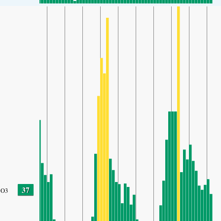
37
O3